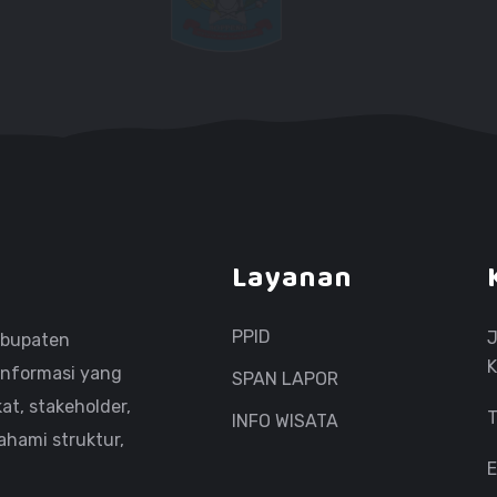
Layanan
PPID
J
abupaten
K
informasi yang
SPAN LAPOR
at, stakeholder,
T
INFO WISATA
hami struktur,
E