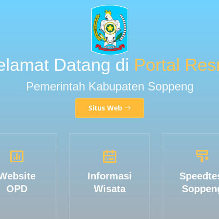
elamat Datang di
Portal Res
Pemerintah Kabupaten Soppeng
Situs Web
Website
Informasi
Speedte
OPD
Wisata
Soppen