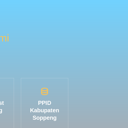
mi
st
PPID
g
Kabupaten
Soppeng